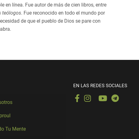
 en línea. Fue autor de más de cien libros, entre
 teólogos
. Fue reconocido en todo el mundo por
 necesidad de que el pueblo de Dios se pare con
abra.
EN LAS REDES SOCIALES
sotros
Sproul
o Tu Mente