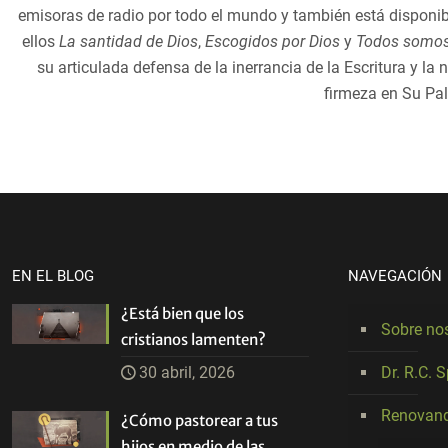
emisoras de radio por todo el mundo y también está disponible
ellos
La santidad de Dios
,
Escogidos por Dios
y
Todos somos
su articulada defensa de la inerrancia de la Escritura y la
firmeza en Su Pal
EN EL BLOG
NAVEGACIÓN
¿Está bien que los
Sobre no
cristianos lamenten?
30 abril, 2026
Dr. R.C. 
Renovand
¿Cómo pastorear a tus
hijos en medio de las