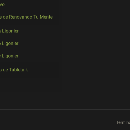
ivo
es de Renovando Tu Mente
a Ligonier
 Ligonier
e Ligonier
s de Tabletalk
Términ