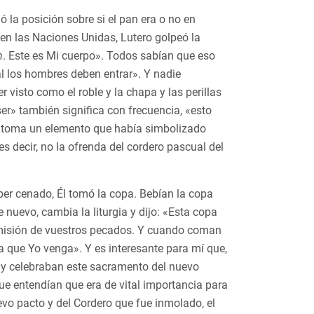
 la posición sobre si el pan era o no en
v en las Naciones Unidas, Lutero golpeó la
m
. Este es Mi cuerpo». Todos sabían que eso
ual los hombres deben entrar». Y nadie
r visto como el roble y la chapa y las perillas
ser» también significa con frecuencia, «esto
s toma un elemento que había simbolizado
s decir, no la ofrenda del cordero pascual del
.
er cenado, Él tomó la copa. Bebían la copa
e nuevo, cambia la liturgia y dijo: «Esta copa
emisión de vuestros pecados. Y cuando coman
 que Yo venga». Y es interesante para mí que,
na y celebraban este sacramento del nuevo
ue entendían que era de vital importancia para
evo pacto y del Cordero que fue inmolado, el