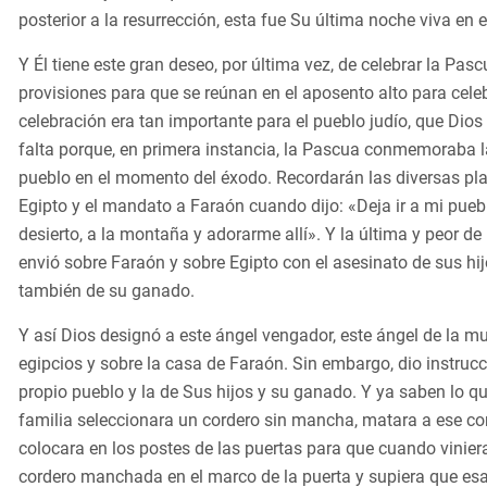
posterior a la resurrección, esta fue Su última noche viva en el
Y Él tiene este gran deseo, por última vez, de celebrar la Pa
provisiones para que se reúnan en el aposento alto para cele
celebración era tan importante para el pueblo judío, que Dio
falta porque, en primera instancia, la Pascua conmemoraba l
pueblo en el momento del éxodo. Recordarán las diversas pla
Egipto y el mandato a Faraón cuando dijo: «Deja ir a mi pueb
desierto, a la montaña y adorarme allí». Y la última y peor de 
envió sobre Faraón y sobre Egipto con el asesinato de sus hi
también de su ganado.
Y así Dios designó a este ángel vengador, este ángel de la mu
egipcios y sobre la casa de Faraón. Sin embargo, dio instrucc
propio pueblo y la de Sus hijos y su ganado. Y ya saben lo q
familia seleccionara un cordero sin mancha, matara a ese cor
colocara en los postes de las puertas para que cuando viniera 
cordero manchada en el marco de la puerta y supiera que esa