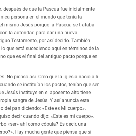
ío, después de que la Pascua fue inicialmente
 única persona en el mundo que tenía la
a el mismo Jesús porque la Pascua se trataba
s con la autoridad para dar una nueva
iguo Testamento, por así decirlo. También
e lo que está sucediendo aquí en términos de la
ino que es el final del antiguo pacto porque en
s. No pienso así. Creo que la iglesia nació allí
cuando se instituían los pactos, tenían que ser
ue Jesús instituye en el aposento alto tiene
 propia sangre de Jesús. Y así anuncia este
o del pan diciendo: «Este es Mi cuerpo».
uiso decir cuando dijo: «Este es mi cuerpo».
bo «ser» ahí como cópula? Es decir, una
cuerpo?». Hay mucha gente que piensa que sí.