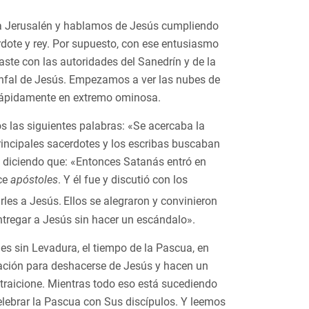
s a Jerusalén y hablamos de Jesús cumpliendo
erdote y rey. Por supuesto, con ese entusiasmo
raste con las autoridades del Sanedrín y de la
riunfal de Jesús. Empezamos a ver las nubes de
 rápidamente en extremo ominosa.
 las siguientes palabras: «Se acercaba la
rincipales sacerdotes y los escribas buscaban
 diciendo que: «Entonces Satanás entró en
oce
apóstoles
. Y él fue y discutió con los
rles a Jesús.
Ellos se alegraron y convinieron
ntregar a Jesús sin hacer un escándalo».
es sin Levadura, el tiempo de la Pascua, en
ación para deshacerse de Jesús y hacen un
 traicione. Mientras todo eso está sucediendo
elebrar la Pascua con Sus discípulos. Y leemos