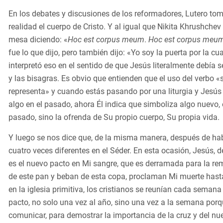
En los debates y discusiones de los reformadores, Lutero tomó
realidad el cuerpo de Cristo. Y al igual que Nikita Khrushche
mesa diciendo: «
Hoc est corpus meum
.
Hoc est corpus meu
fue lo que dijo, pero también dijo: «Yo soy la puerta por la c
interpretó eso en el sentido de que Jesús literalmente debía se
y las bisagras. Es obvio que entienden que el uso del verbo «
representa» y cuando estás pasando por una liturgia y Jesú
algo en el pasado, ahora Él indica que simboliza algo nuevo, e
pasado, sino la ofrenda de Su propio cuerpo, Su propia vida
Y luego se nos dice que, de la misma manera, después de hab
cuatro veces diferentes en el Séder. En esta ocasión, Jesús, d
es el nuevo pacto en Mi sangre, que es derramada para la r
de este pan y beban de esta copa, proclaman Mi muerte hasta
en la iglesia primitiva, los cristianos se reunían cada sema
pacto, no solo una vez al año, sino una vez a la semana porq
comunicar, para demostrar la importancia de la cruz y del nu