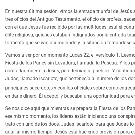
En nuestra última sesión, vimos la entrada triunfal de Jesú
tres oficios del Antiguo Testamento, el oficio de profeta, sac
con el que Jesús fue recibido por las multitudes, está el cont
élite religiosa, quienes estaban indignados por la entrada t
tormenta que se van acumulando y la situación tornándose
Vamos a ver por un momento Lucas 22, el versículo 1. Leemos
Fiesta de los Panes sin Levadura, llamada la Pascua. Y los p
cómo dar muerte a Jesús, pero temían al pueblo». Y continúa
Judas, llamado Iscariote, que pertenecía al número de los d
principales sacerdotes y con los oficiales sobre cómo entrega
en darle dinero. Él aceptó, y buscaba una oportunidad para e
Se nos dice aquí que mientras se prepara la Fiesta de los Pan
ese mismo momento, los líderes están iniciando una conspir
trato con uno de los doce, Judas Iscariote, para que Judas lo
aquí, al mismo tiempo, Jesús está haciendo provisión para c