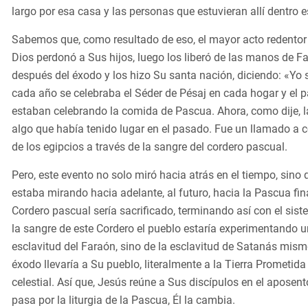
largo por esa casa y las personas que estuvieran allí dentro
Sabemos que, como resultado de eso, el mayor acto redentor
Dios perdonó a Sus hijos, luego los liberó de las manos de Fa
después del éxodo y los hizo Su santa nación, diciendo: «Yo s
cada año se celebraba el Séder de Pésaj en cada hogar y el pa
estaban celebrando la comida de Pascua. Ahora, como dije, la
algo que había tenido lugar en el pasado. Fue un llamado a
de los egipcios a través de la sangre del cordero pascual.
Pero, este evento no solo miró hacia atrás en el tiempo, sino
estaba mirando hacia adelante, al futuro, hacia la Pascua fin
Cordero pascual sería sacrificado, terminando así con el sist
la sangre de este Cordero el pueblo estaría experimentando 
esclavitud del Faraón, sino de la esclavitud de Satanás mismo
éxodo llevaría a Su pueblo, literalmente a la Tierra Prometida d
celestial. Así que, Jesús reúne a Sus discípulos en el aposent
pasa por la liturgia de la Pascua, Él la cambia.