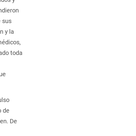
ndieron
e sus
n y la
médicos,
zado toda
ue
ulso
o de
ien. De