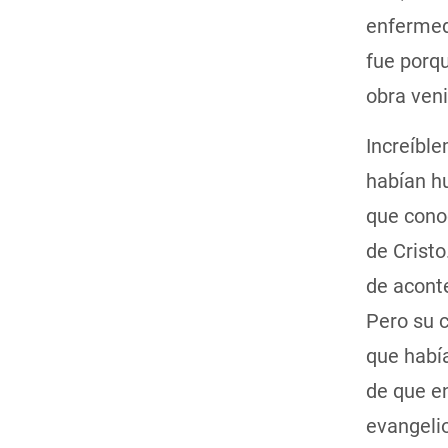
enfermed
fue porq
obra veni
Increíble
habían h
que conoc
de Cristo
de aconte
Pero su 
que había
de que en
evangelio