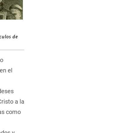
ículos de
do
en el
deses
risto a la
ras como
ados y