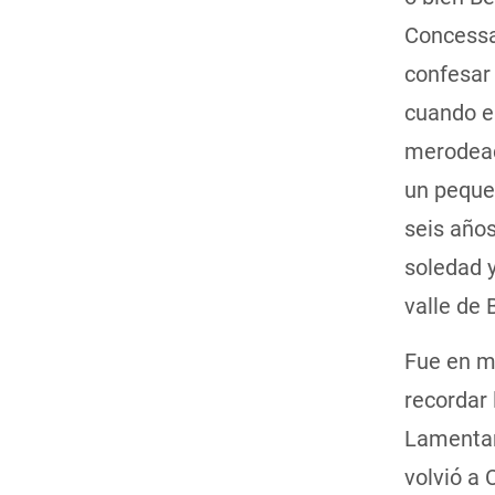
Concessa,
confesar 
cuando er
merodead
un pequeñ
seis años
soledad y
valle de 
Fue en me
recordar
Lamentan
volvió a 