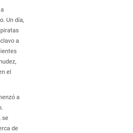
 a
. Un día,
piratas
clavo a
uientes
snudez,
en el
omenzó a
o.
 se
erca de