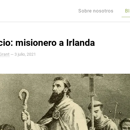
Sobre nosotros
B
cio: misionero a Irlanda
Grant
—
3 julio, 2021