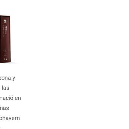
pona y
 las
 nació en
eñas
Bonavern
y