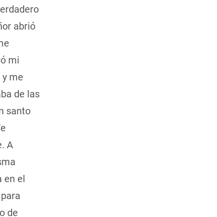
 verdadero
ñor abrió
 me
ró mi
, y me
ba de las
n santo
fe
. A
isma
 en el
 para
po de