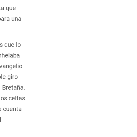
ta que
para una
s que lo
Anhelaba
vangelio
le giro
n Bretaña.
os celtas
e cuenta
l