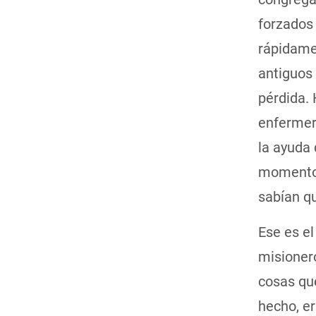
forzados 
rápidame
antiguos 
pérdida.
enfermer
la ayuda 
momento 
sabían q
Ese es el
misionero
cosas qu
hecho, er