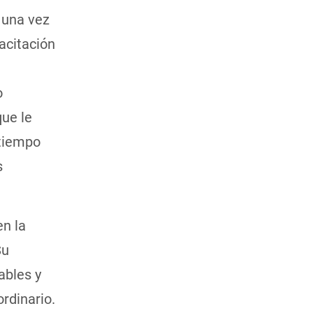
 una vez
acitación
o
ue le
 tiempo
s
en la
Su
ables y
rdinario.