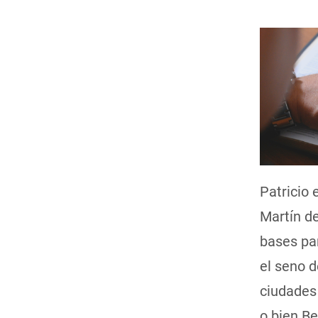
Patricio
Martín de
bases par
el seno d
ciudades 
o bien B