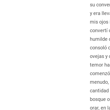
su conver
y era lle
mis ojos 
convertí 
humilde c
consoló c
ovejas y 
temor ha
comenzó 
menudo, o
cantidad
bosque o
orar, en 