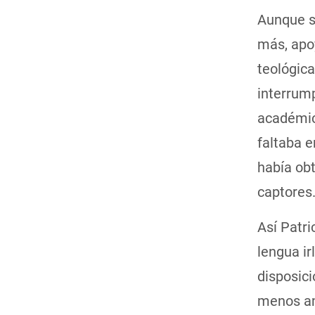
Aunque su
más, apo
teológica
interrump
académic
faltaba 
había obt
captores
Así Patri
lengua i
disposici
menos am