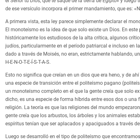
el Señor tu Dios, que te saqué de la tierra de Egipto» y luego
de ese versículo incorpora el primer mandamiento, que es: «N
A primera vista, esta ley parece simplemente declarar el 
El monoteísmo es la idea de que solo existe un Dios. En este
históricamente los estudiosos de la alta crítica, algunos crí
judíos, particularmente en el período patriarcal e incluso en 
dado a través de Moisés, no eran, estrictamente hablando, u
H-E-N-O-T-E-Í-S-T-A-S.
Esto no significa que creían en un dios que era heno, y de ah
una especie de transición entre el politeísmo pagano (politeí
un monoteísmo completo en el que la gente creía que solo ex
dicho, es una especie de forma híbrida entre esos dos o una f
religión. La teoría es que las religiones del mundo empezaro
gente creía que los arbustos, los árboles y los animales esta
espíritus tenían que ser aplacados y apaciguados a través d
Luego se desarrolló en el tipo de politeísmo que encontramos 