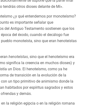
 tradicionalmente se supone que la parte final
o tendrás otros dioses delante de Mí».
monoteísmo ¿y qué entendemos por monoteísmo?
 punto es importante señalar que
ticos del Antiguo Testamento sostienen que los
la época del éxodo, cuando el decálogo fue
n pueblo monoteísta, sino que eran henoteístas
í eran
henoteístas
, sino que el henoteísmo era
smo significa la creencia en muchos dioses) y
istía un Dios. El henoteísmo, como ya he
orma de transición en la evolución de la
n con un tipo primitivo de animismo donde la
ban habitados por espíritus sagrados y estos
e ofrendas y demás.
en la religión egipcia o en la religión romana