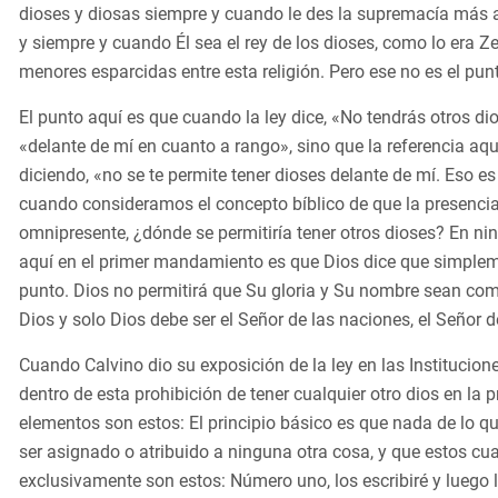
dioses y diosas siempre y cuando le des la supremacía más al
y siempre y cuando Él sea el rey de los dioses, como lo era Z
menores esparcidas entre esta religión. Pero ese no es el pun
El punto aquí es que cuando la ley dice, «No tendrás otros dio
«delante de mí en cuanto a rango», sino que la referencia aq
diciendo, «no se te permite tener dioses delante de mí. Eso es
cuando consideramos el concepto bíblico de que la presencia 
omnipresente, ¿dónde se permitiría tener otros dioses? En ni
aquí en el primer mandamiento es que Dios dice que simpleme
punto. Dios no permitirá que Su gloria y Su nombre sean com
Dios y solo Dios debe ser el Señor de las naciones, el Señor 
Cuando Calvino dio su exposición de la ley en las Institucion
dentro de esta prohibición de tener cualquier otro dios en la 
elementos son estos: El principio básico es que nada de lo 
ser asignado o atribuido a ninguna otra cosa, y que estos cu
exclusivamente son estos: Número uno, los escribiré y luego 