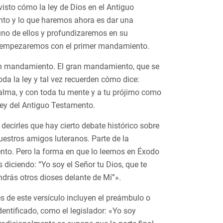
isto cómo la ley de Dios en el Antiguo
nto y lo que haremos ahora es dar una
no de ellos y profundizaremos en su
oy empezaremos con el primer mandamiento.
an mandamiento. El gran mandamiento, que se
a la ley y tal vez recuerden cómo dice:
 alma, y con toda tu mente y a tu prójimo como
 ley del Antiguo Testamento.
ecirles que hay cierto debate histórico sobre
uestros amigos luteranos. Parte de la
nto. Pero la forma en que lo leemos en Éxodo
 diciendo: “Yo soy el Señor tu Dios, que te
ndrás otros dioses delante de Mí”».
es de este versículo incluyen el preámbulo o
dentificado, como el legislador: «Yo soy