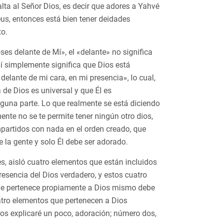
ta al Señor Dios, es decir que adores a Yahvé
eus, entonces está bien tener deidades
to.
ses delante de Mí», el «delante» no significa
uí simplemente significa que Dios está
 delante de mi cara, en mi presencia», lo cual,
de Dios es universal y que Él es
nguna parte. Lo que realmente se está diciendo
nte no se te permite tener ningún otro dios,
partidos con nada en el orden creado, que
de la gente y solo Él debe ser adorado.
es, aisló cuatro elementos que están incluidos
presencia del Dios verdadero, y estos cuatro
que pertenece propiamente a Dios mismo debe
atro elementos que pertenecen a Dios
los explicaré un poco, adoración; número dos,