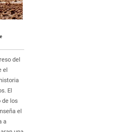
de
greso del
 el
historia
s. El
 de los
enseña el
a a
maran una