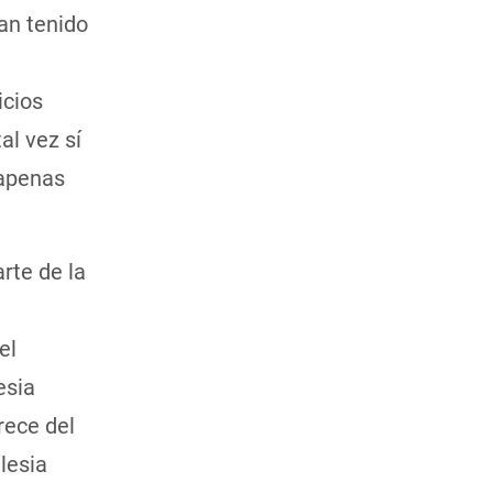
an tenido
icios
tal vez sí
 apenas
rte de la
el
esia
rece del
lesia