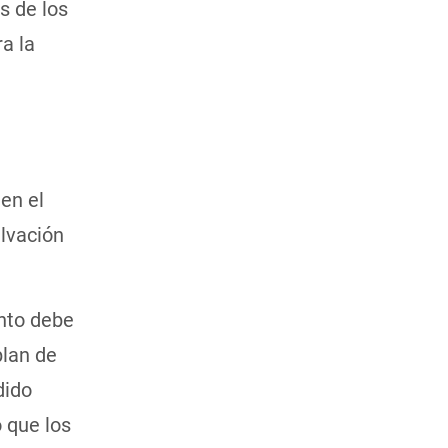
s de los
a la
en el
alvación
unto debe
plan de
dido
o que los