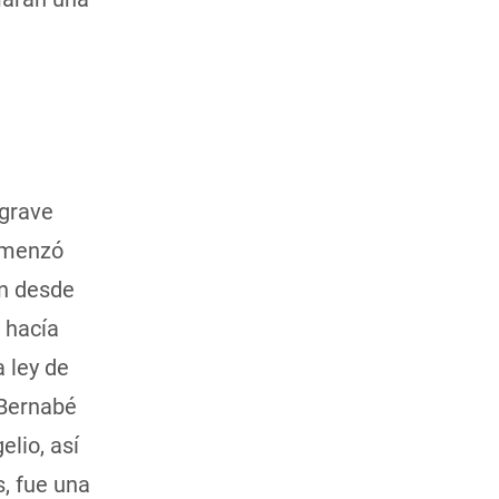
 grave
comenzó
on desde
 hacía
a ley de
 Bernabé
lio, así
s, fue una