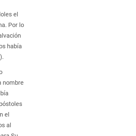
oles el
na. Por lo
alvación
ios había
).
o
en nombre
abía
apóstoles
n el
os al
para Su