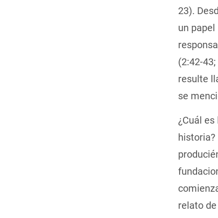
23). Desd
un papel 
responsab
(2:42-43; 
resulte l
se menci
¿Cuál es 
historia
producién
fundacion
comienza 
relato de