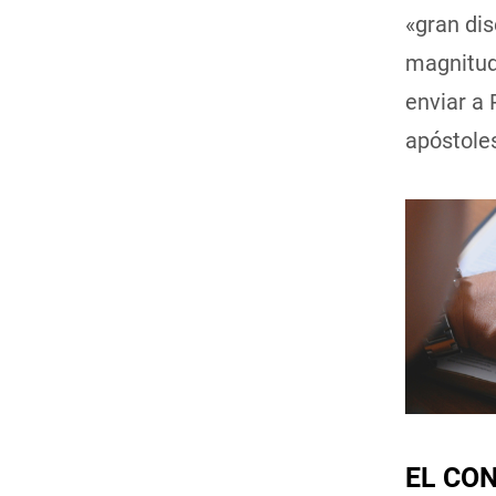
«gran dis
magnitud 
enviar a 
apóstoles
EL CON