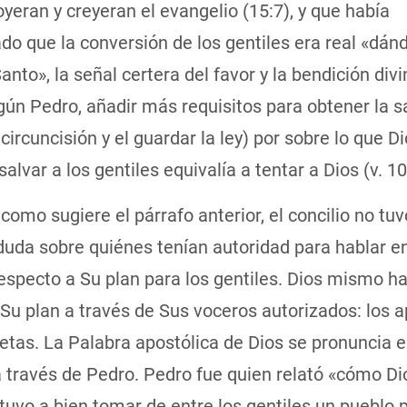
oyeran y creyeran el evangelio (15:7), y que había
do que la conversión de los gentiles era real «dánd
Santo», la señal certera del favor y la bendición divi
gún Pedro, añadir más requisitos para obtener la s
circuncisión y el guardar la ley) por sobre lo que D
salvar a los gentiles equivalía a tentar a Dios (v. 10
omo sugiere el párrafo anterior, el concilio no tuv
duda sobre quiénes tenían autoridad para hablar 
especto a Su plan para los gentiles. Dios mismo h
Su plan a través de Sus voceros autorizados: los 
fetas. La Palabra apostólica de Dios se pronuncia e
a través de Pedro. Pedro fue quien relató «cómo Di
 tuvo a bien tomar de entre los gentiles un pueblo 