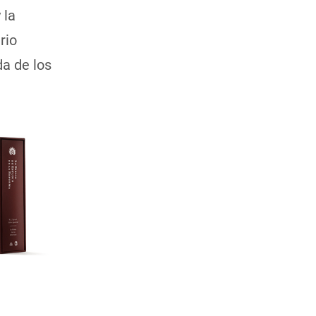
 la
rio
da de los