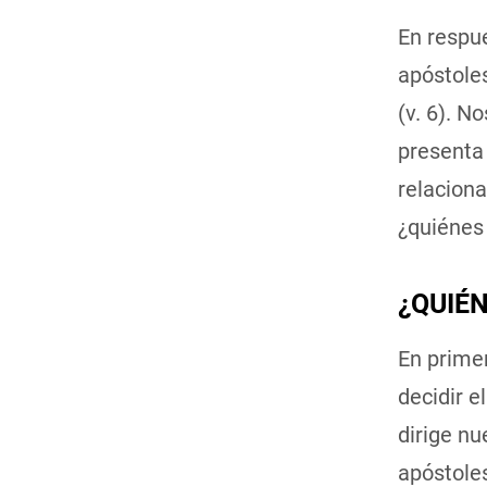
En respue
apóstoles
(v. 6). N
presenta
relaciona
¿quiénes
¿QUIÉN
En primer
decidir e
dirige nu
apóstoles