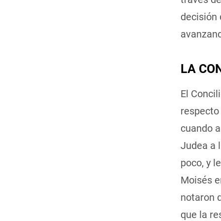
decisión 
avanzand
LA CO
El Concil
respecto 
cuando a
Judea a l
poco, y l
Moisés er
notaron q
que la re