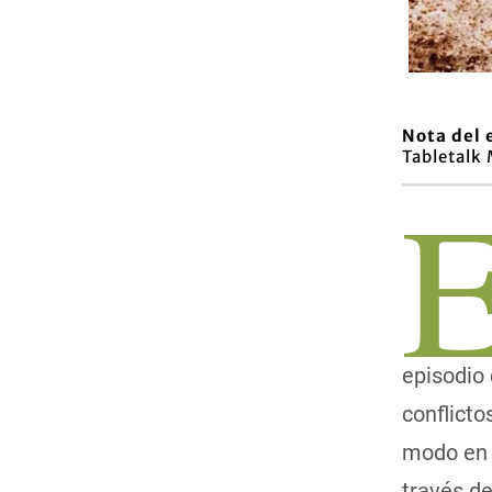
Nota del 
Tabletalk
episodio 
conflicto
modo en q
través d