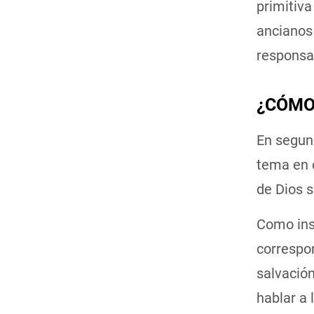
primitiva
ancianos 
responsab
¿CÓMO
En segund
tema en c
de Dios s
Como insi
correspon
salvación
hablar a 