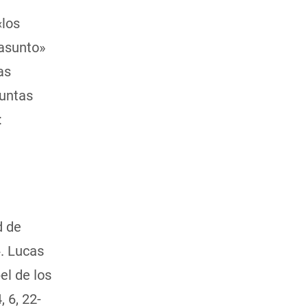
«los
 asunto»
as
guntas
:
d de
». Lucas
el de los
, 6, 22-