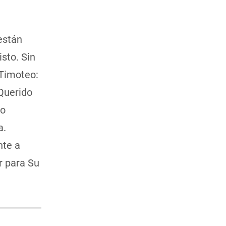
están
sto. Sin
 Timoteo:
Querido
lo
a.
nte a
r para Su