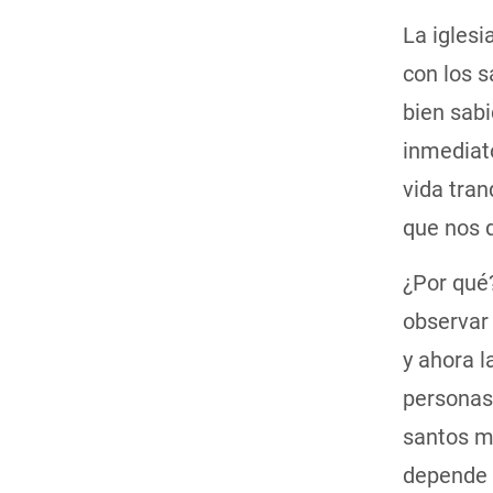
La igles
con los 
bien sab
inmediat
vida tran
que nos 
¿Por qué
observar 
y ahora l
personas
santos m
depende 