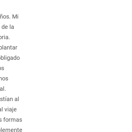
ños. Mi
 de la
ria.
plantar
obligado
os
unos
al.
tían al
l viaje
es formas
mplemente