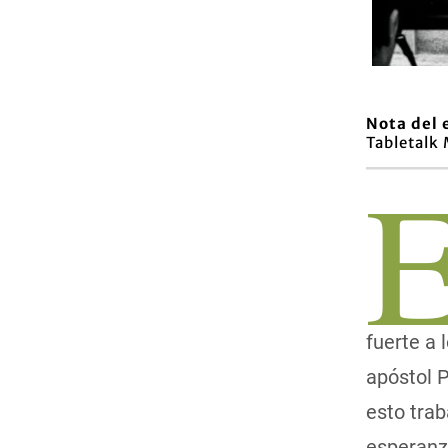
Nota del 
Tabletalk
fuerte a 
apóstol 
esto tra
esperanza