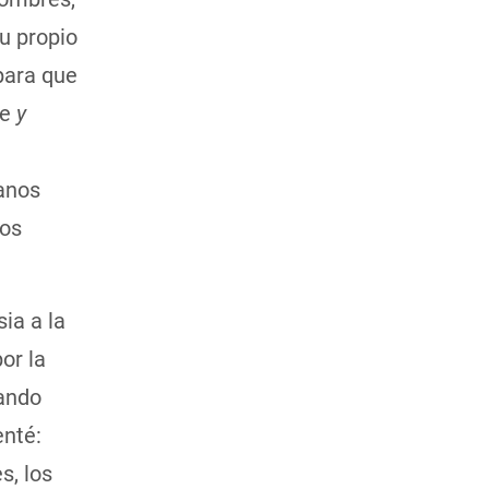
u propio
para que
fe
y
ianos
los
ia a la
or la
uando
enté:
s, los