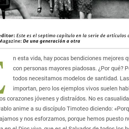
editor:
Este es el septimo capítulo en la serie de artículos 
 Magazine:
De una generación a otra
E
n esta vida, hay pocas bendiciones mejores q
con personas mayores piadosas. ¿Por qué? 
todos necesitamos modelos de santidad. Las
importan, pero los ejemplos vivos suelen ha
los corazones jóvenes y distraídos. No es casualida
Pablo anime a su discípulo Timoteo diciendo: «Por
bajamos y nos esforzamos, porque hemos puesto n
 en el Dios vivo, que es el Salvador de todos los 