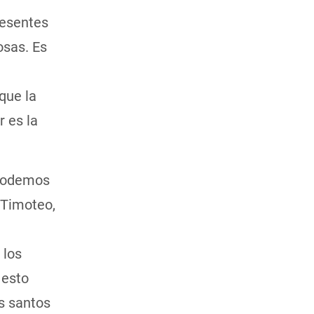
resentes
osas. Es
que la
r es la
 podemos
 Timoteo,
 los
 esto
s santos