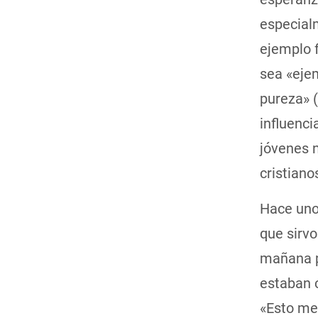
especialm
ejemplo f
sea «ejem
pureza» (
influenci
jóvenes n
cristian
Hace unos
que sirvo
mañana p
estaban 
«Esto me 