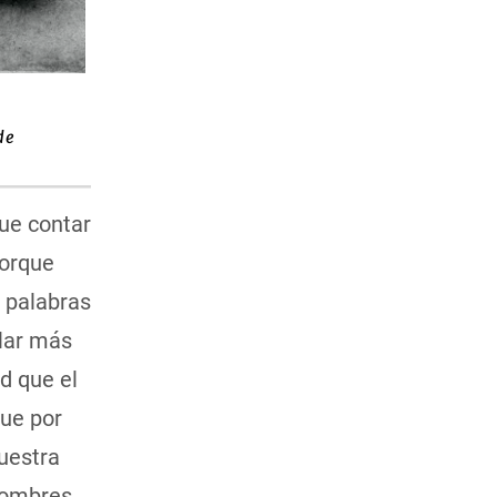
de
ue contar
Porque
 palabras
blar más
d que el
que por
uestra
hombres,