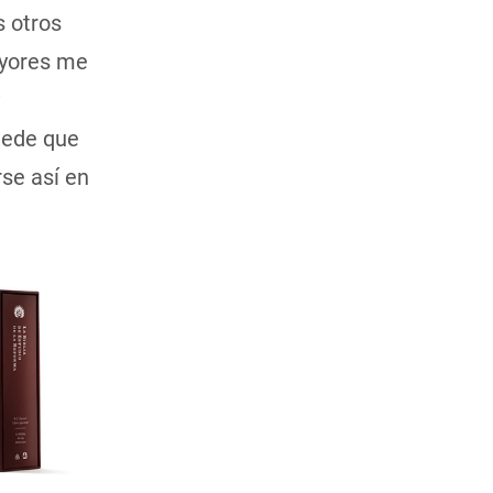
s otros
ayores me
uede que
se así en