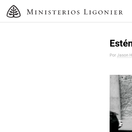
Estén
Por
Jason H