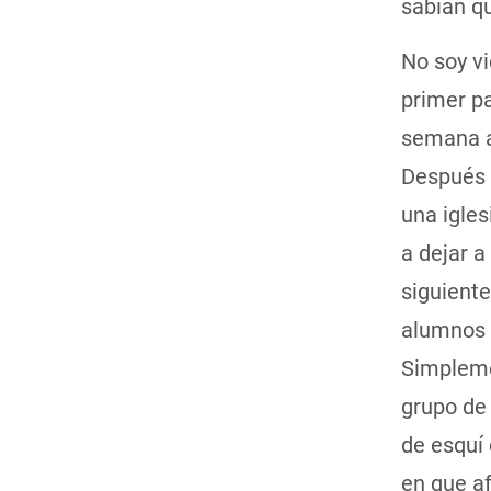
sabían q
No soy v
primer pa
semana a 
Después d
una igles
a dejar a
siguiente
alumnos 
Simpleme
grupo de 
de esquí
en que a