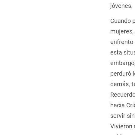
jóvenes.
Cuando p
mujeres,
enfrento 
esta sit
embargo, 
perduró l
demás, t
Recuerdo 
hacia Cri
servir si
Vivieron 