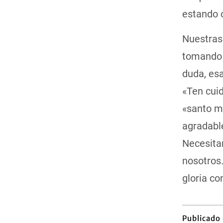
estando c
Nuestras 
tomando n
duda, esa
«Ten cuid
«santo m
agradable
Necesitam
nosotros
gloria co
Publicado