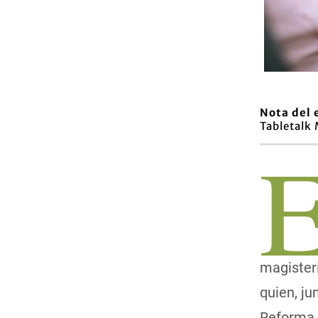
Nota del 
Tabletalk
magisteri
quien, ju
Reforma a