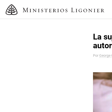
La su
auto
Por
George 