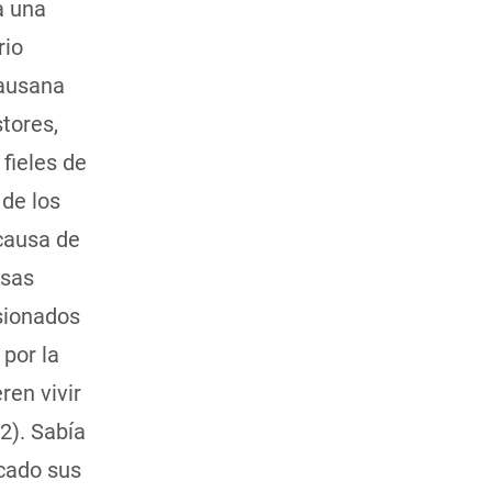
a una
rio
Lausana
tores,
fieles de
 de los
causa de
nsas
sionados
 por la
ren vivir
2). Sabía
icado sus