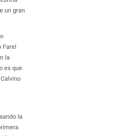
de un gran
co
 Farel
n la
do es que
 Calvino
isando la
primera