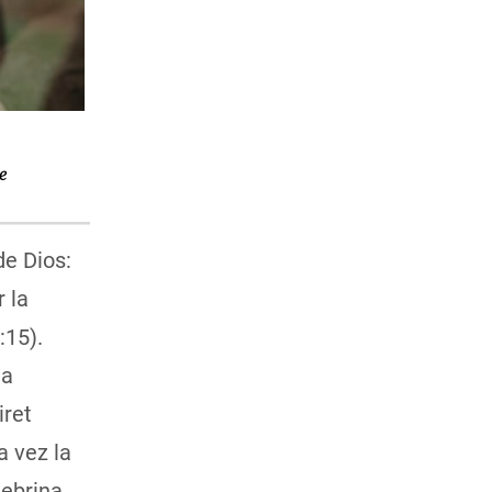
de
de Dios:
 la
:15).
ma
iret
a vez la
nebrina