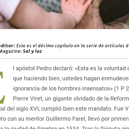
editor:
Este es el décimo capítulo en la serie de artículos 
 Magazine:
Sal y luz
E
l apóstol Pedro declaró: «Esta es la voluntad 
que haciendo bien, ustedes hagan enmudecer
ignorancia de los hombres insensatos» (1 P 2
Pierre Viret, un gigante olvidado de la Refor
al del siglo XVI, cumplió bien este mandato. Fue V
nto con su mentor Guillermo Farel, llevó por primer
 la ciudad de Ginebra en 1534. Tras la Disputa gi