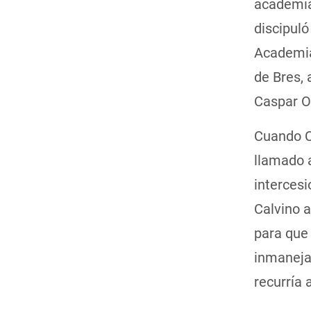
academia
discipuló
Academia
de Bres, 
Caspar O
Cuando Ca
llamado a
intercesi
Calvino a
para que 
inmanejab
recurría 