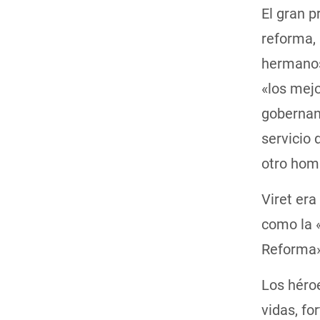
El gran p
reforma, 
hermanos
«los mejo
gobernan
servicio 
otro hom
Viret er
como la «
Reforma»
Los héroe
vidas, fo