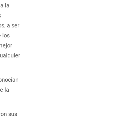
a la
s
s, a ser
 los
mejor
ualquier
onocían
e la
ron sus