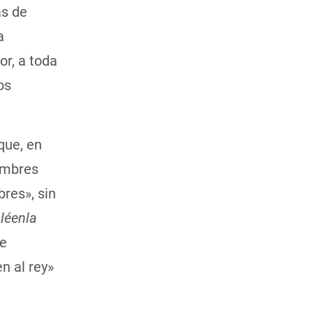
as de
a
or, a toda
os
que, en
ombres
bres», sin
léenla
ue
n al rey»