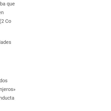
aba que
en
 (2 Co
idades
ados
njeros»
onducta