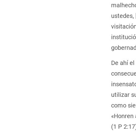
malhechor
ustedes, 
visitació
instituci
gobernad
De ahí el
consecue
insensato
utilizar 
como sie
«Honren 
(1 P 2:17