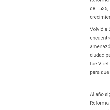
de 1535, 
crecimien
Volvió a 
encuentr
amenazó a
ciudad pa
fue Viret
para que
Al año si
Reforma a