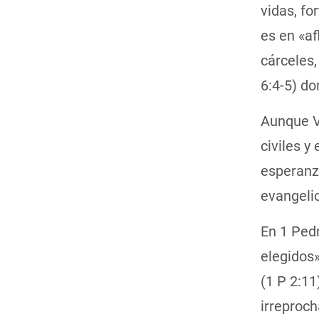
vidas, fo
es en «af
cárceles,
6:4-5) d
Aunque Vi
civiles y
esperanza
evangelio
En 1 Pedr
elegidos»
(1 P 2:11
irreproc