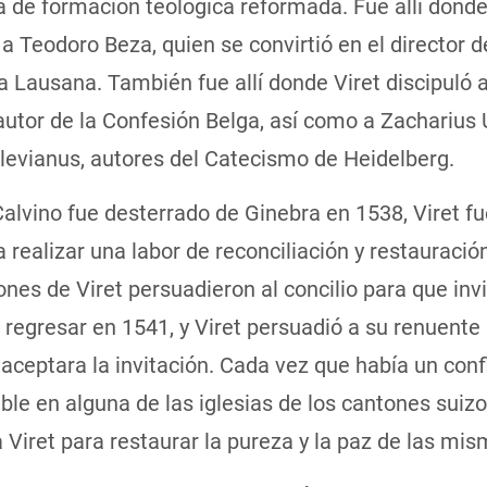
 de formación teológica reformada. Fue allí donde
 a Teodoro Beza, quien se convirtió en el director d
 Lausana. También fue allí donde Viret discipuló 
autor de la Confesión Belga, así como a Zacharius 
levianus, autores del Catecismo de Heidelberg.
lvino fue desterrado de Ginebra en 1538, Viret fu
 realizar una labor de reconciliación y restauració
ones de Viret persuadieron al concilio para que invi
 regresar en 1541, y Viret persuadió a su renuent
aceptara la invitación. Cada vez que había un conf
le en alguna de las iglesias de los cantones suizo
a Viret para restaurar la pureza y la paz de las mis