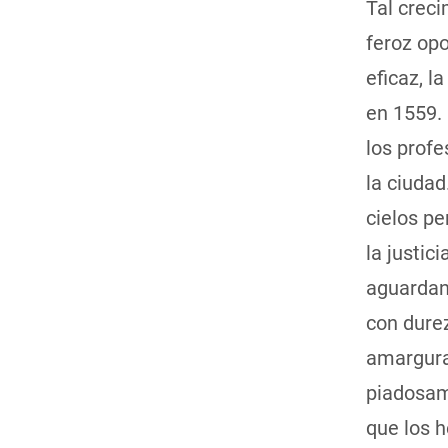
Tal creci
feroz opo
eficaz, l
en 1559. 
los profe
la ciudad
cielos pe
la justic
aguardan
con durez
amargura,
piadosame
que los h