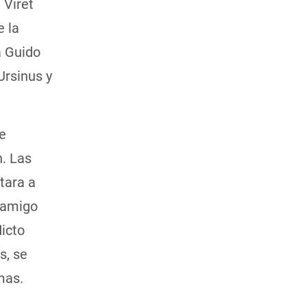
 Viret
e la
a Guido
Ursinus y
e
n. Las
tara a
e amigo
licto
s, se
mas.