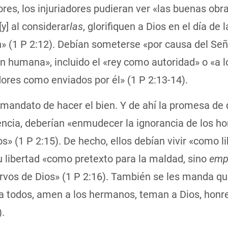
es, los injuriadores pudieran ver «las buenas obr
[y] al considerar
las
, glorifiquen a Dios en el día de l
n» (1 P 2:12). Debían someterse «por causa del Señ
ón humana», incluido el «rey como autoridad» o «a l
ores como enviados por él» (1 P 2:13-14).
 mandato de hacer el bien. Y de ahí la promesa de 
ncia, deberían «enmudecer la ignorancia de los h
s» (1 P 2:15). De hecho, ellos debían vivir «como li
su libertad «como pretexto para la maldad, sino
emp
rvos de Dios» (1 P 2:16). También se les manda q
a todos, amen a los hermanos, teman a Dios, honre
).