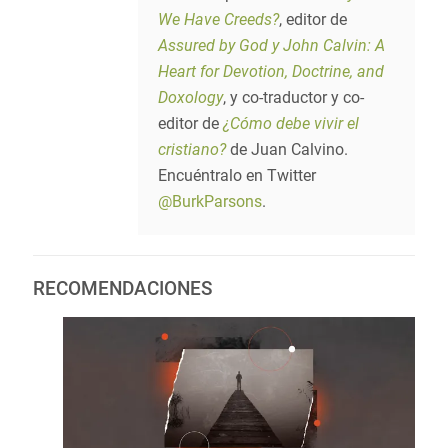
We Have Creeds?
, editor de
Assured by God y John Calvin: A
Heart for Devotion, Doctrine, and
Doxology
, y co-traductor y co-
editor de
¿Cómo debe vivir el
cristiano?
de Juan Calvino.
Encuéntralo en Twitter
@BurkParsons
.
RECOMENDACIONES