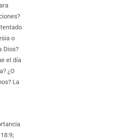
para
aciones?
s tentado
esia o
a Dios?
e el día
ia? ¿O
nos? La
ortancia
 18:9;