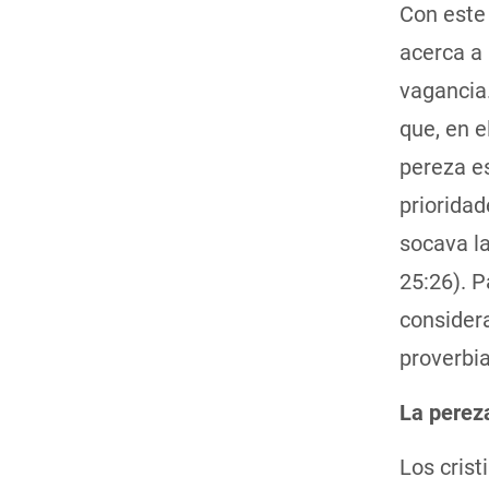
Con este
acerca a 
vagancia
que, en e
pereza e
prioridad
socava la
25:26). 
considera
proverbia
La perez
Los crist