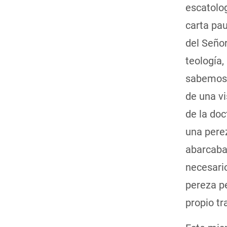
escatolog
carta pau
del Señor
teología,
sabemos 
de una vi
de la doc
una pere
abarcaba 
necesari
pereza p
propio tr