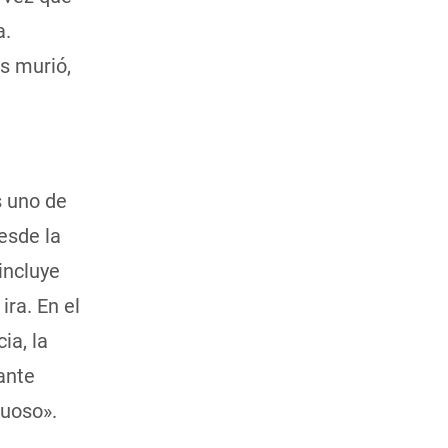
a.
s murió,
s uno de
esde la
incluye
ira. En el
ia, la
Dante
tuoso».