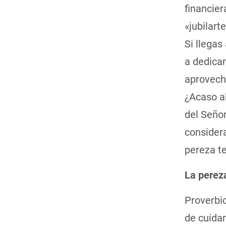
financier
«jubilart
Si llegas
a dedicar
aprovecha
¿Acaso al
del Seño
considera
pereza te
La pereza
Proverbi
de cuidar