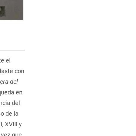
te el
laste con
era del
queda en
ncia del
o de la
 XVIII y
 vez que