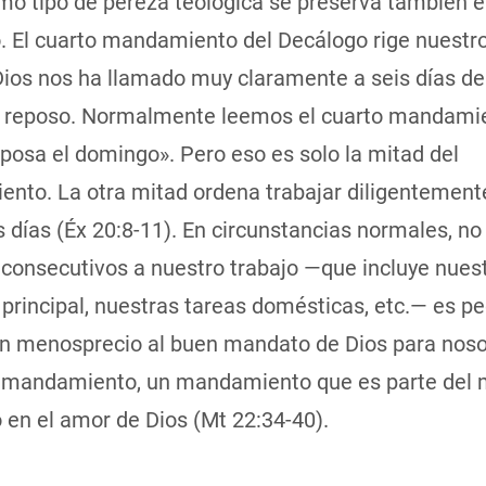
mo tipo de pereza teológica se preserva también e
. El cuarto mandamiento del Decálogo rige nuestro
ios nos ha llamado muy claramente a seis días de 
e reposo. Normalmente leemos el cuarto mandami
posa el domingo». Pero eso es solo la mitad del
nto. La otra mitad ordena trabajar diligentement
s días (Éx 20:8-11). En circunstancias normales, no
 consecutivos a nuestro trabajo —que incluye nues
principal, nuestras tareas domésticas, etc.— es p
un menosprecio al buen mandato de Dios para noso
o mandamiento, un mandamiento que es parte del
 en el amor de Dios (Mt 22:34-40).