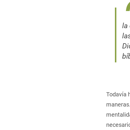
la
la
Di
bí
Todavía h
maneras.
mentalid
necesari