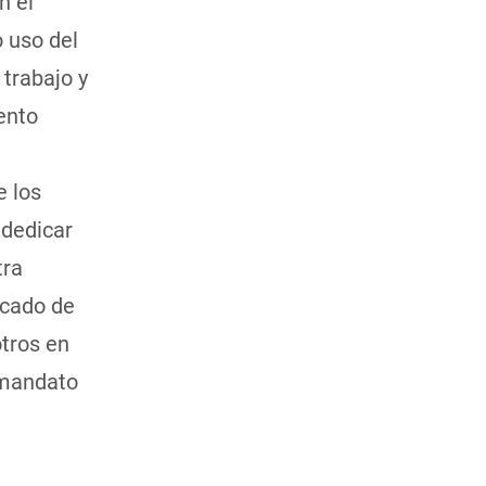
n el
 uso del
trabajo y
ento
e los
 dedicar
tra
ecado de
tros en
 mandato