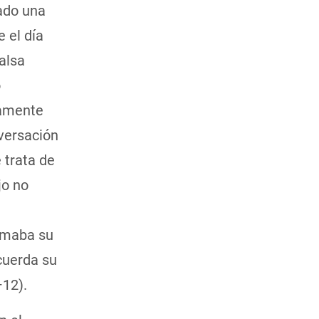
ado una
 el día
alsa
o
tamente
iversación
 trata de
jo no
irmaba su
cuerda su
–12).