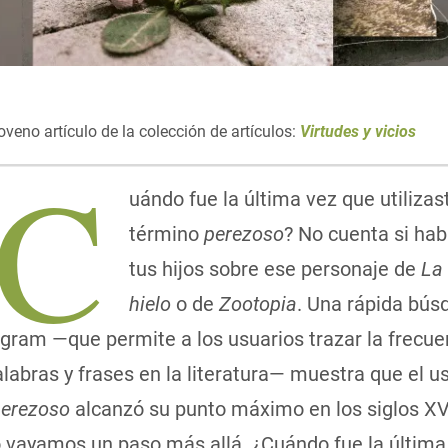
oveno artículo de la colección de artículos:
Virtudes y vicios
¿C
uándo fue la última vez que utilizas
término
perezoso
? No cuenta si hab
tus hijos sobre ese personaje de
La 
hielo
o de
Zootopia
. Una rápida bús
Ngram
—que permite a los usuarios trazar la frecue
labras y frases en la literatura— muestra que el us
erezoso
alcanzó su punto máximo en los siglos XVI,
o vayamos un paso más allá. ¿Cuándo fue la última