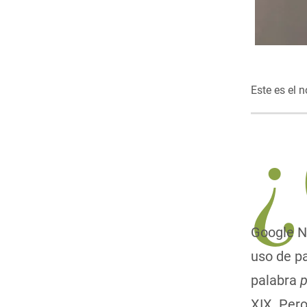
Este es el n
Google 
uso de pa
palabra
p
XIX. Per