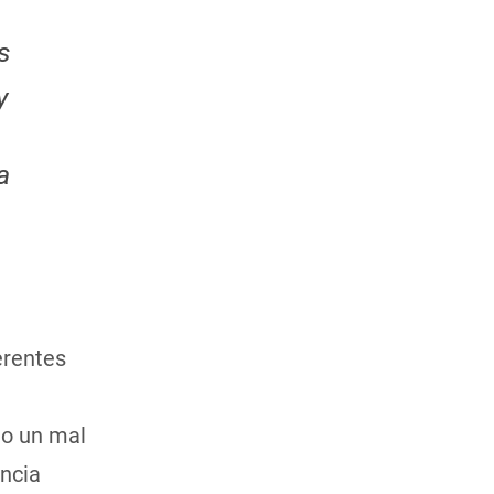
s
y
a
erentes
mo un mal
encia