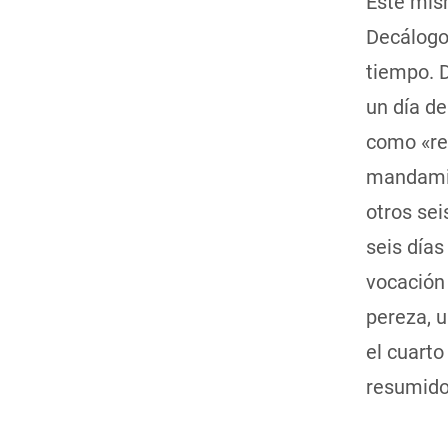
Este mis
Decálogo
tiempo. D
un día d
como «re
mandamie
otros sei
seis días
vocación 
pereza, 
el cuart
resumido