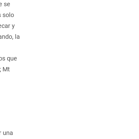
e se
s solo
ecar y
ando, la
nos que
; Mt
r una