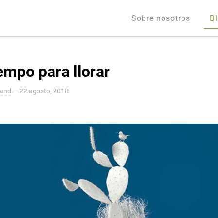
Sobre nosotros
B
empo para llorar
land
—
22 agosto, 2018