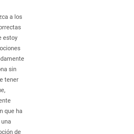
zca a los
orrectas
e estoy
mociones
undamente
ona sin
e tener
e,
ente
en que ha
 una
oción de