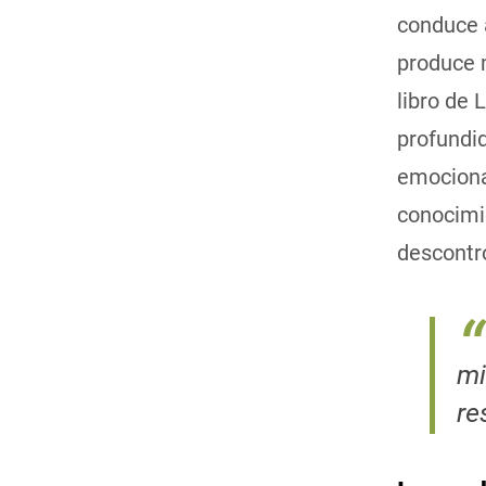
conduce a
produce 
libro de 
profundid
emociona
conocimie
descontro
mi
re