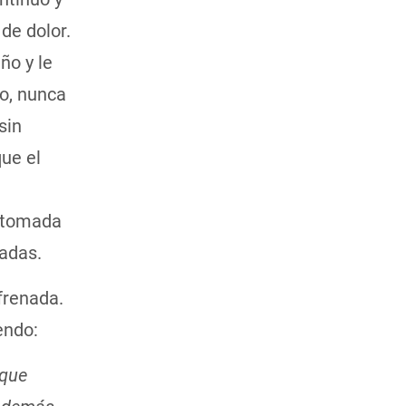
de dolor.
ño y le
so, nunca
sin
ue el
a tomada
tadas.
frenada.
endo:
 que