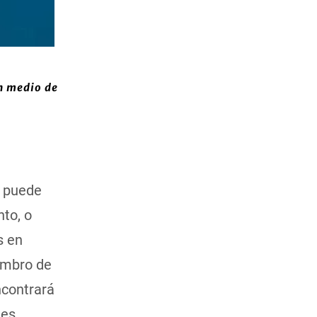
n medio de
, puede
to, o
s en
embro de
ncontrará
 es