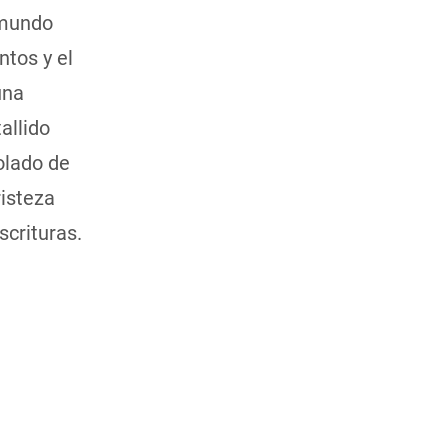
l mundo
tos y el
una
allido
olado de
risteza
scrituras.