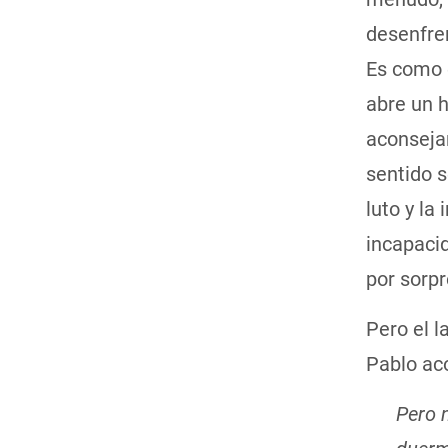
desenfren
Es como 
abre un h
aconsejar
sentido 
luto y la
incapacid
por sorp
Pero el l
Pablo aco
Pero 