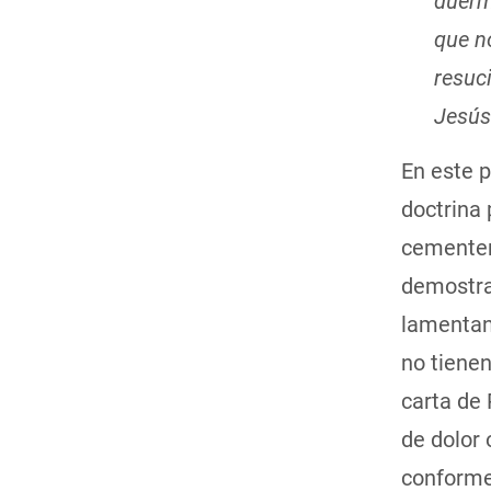
duerm
que n
resuci
Jesús
En este p
doctrina 
cementer
demostra
lamentan
no tiene
carta de 
de dolor 
conforme