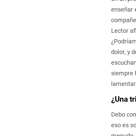
enseñar 
compañer
Lector af
¿Podríam
dolor, y 
escuchan
siempre h
lamentarn
¿Una tr
Debo com
eso es s
menudo, 