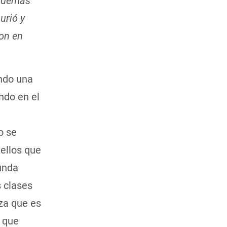
s demás
urió y
ron en
endo una
ndo en el
o se
ellos que
unda
s clases
eza que es
 que