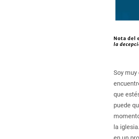
Nota del 
la decepc
Soy muy 
encuentr
que estés
puede qu
momentos
la iglesi
en un pro