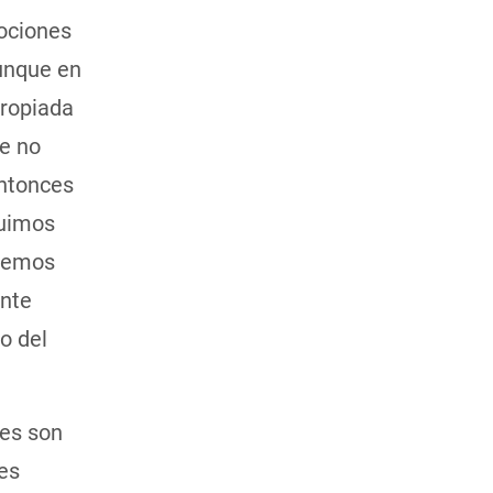
mociones
aunque en
propiada
ue no
entonces
Fuimos
odemos
ente
o del
nes son
es