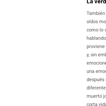
La ver
También 
oídos mo
como lo 
hablando 
proviene
y, sin em
emocione
una emoc
después 
diferente
muerto j
corta vid