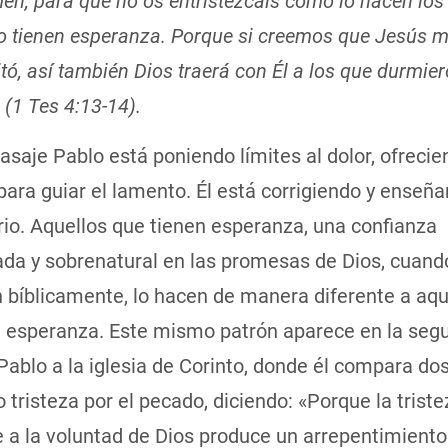
en, para que no os entristezcáis como lo hacen lo
o tienen esperanza. Porque si creemos que Jesús m
tó, así también Dios traerá con Él a los que durmie
 (1 Tes 4:13-14).
asaje Pablo está poniendo límites al dolor, ofreci
para guiar el lamento. Él está corrigiendo y enseña
io. Aquellos que tienen esperanza, una confianza
da y sobrenatural en las promesas de Dios, cuand
 bíblicamente, lo hacen de manera diferente a aqu
n esperanza. Este mismo patrón aparece en la seg
Pablo a la iglesia de Corinto, donde él compara do
o tristeza por el pecado, diciendo: «Porque la trist
 a la voluntad de Dios produce un arrepentimiento