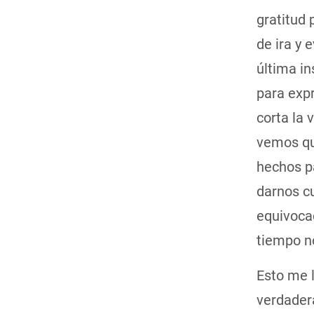
gratitud
de ira y
última i
para expr
corta la 
vemos que
hechos p
darnos c
equivocad
tiempo n
Esto me 
verdader