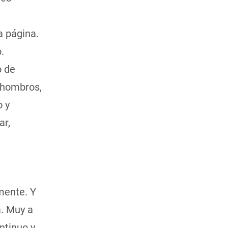
a página.
.
o de
s hombros,
o y
ar,
mente. Y
. Muy a
ntinuo y