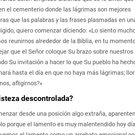
en el cementerio donde las lágrimas son mejores
as que las palabras y las frases plasmadas en un
ligido, quiero comenzar diciendo: «Lo siento mucho
os reunirnos alrededor de la Biblia, en tu moment
dejar que el Señor coloque Su brazo sobre nuestro
do Su invitación a hacer lo que Su pueblo ha hech
ará hasta el día en que no haya más lágrimas; llor
os, afligirnos?»
isteza descontrolada?
enzar desde una posición algo extraña, aparente
olo porque el lamento es muy malentendido hoy día
vemos el lamento como un arrebato emocional co