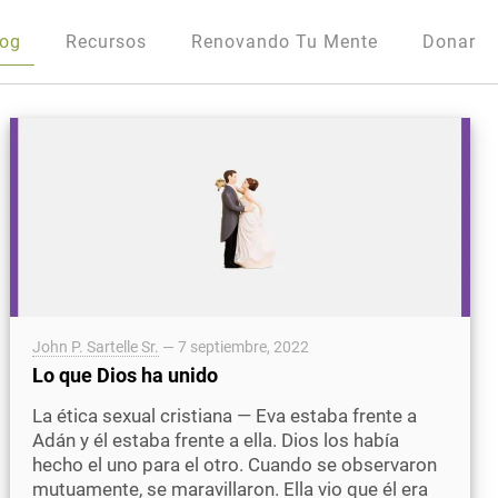
log
Recursos
Renovando Tu Mente
Donar
John P. Sartelle Sr.
—
7 septiembre, 2022
Lo que Dios ha unido
La ética sexual cristiana — Eva estaba frente a
Adán y él estaba frente a ella. Dios los había
hecho el uno para el otro. Cuando se observaron
mutuamente, se maravillaron. Ella vio que él era