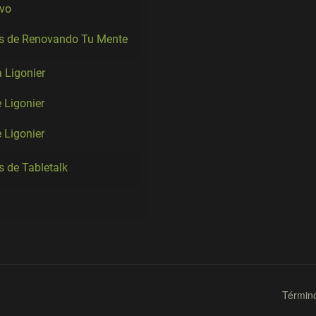
ivo
es de Renovando Tu Mente
a Ligonier
 Ligonier
e Ligonier
s de Tabletalk
Términ