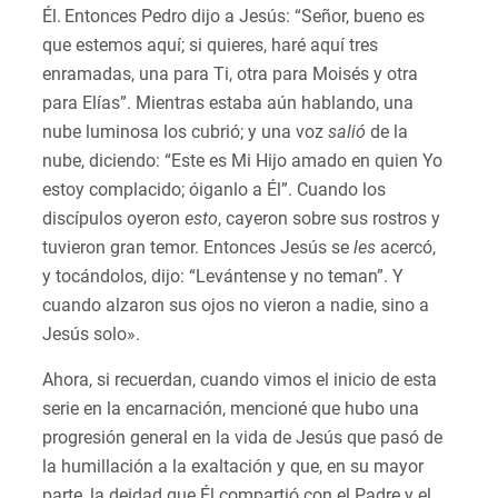
Él.
Entonces Pedro dijo a Jesús: “Señor, bueno es
que estemos aquí; si quieres, haré aquí tres
enramadas, una para Ti, otra para Moisés y otra
para Elías”. Mientras estaba aún hablando, una
nube luminosa los cubrió; y una voz
salió
de la
nube, diciendo: “Este es Mi Hijo amado en quien Yo
estoy complacido; óiganlo a Él”. Cuando los
discípulos oyeron
esto
, cayeron sobre sus rostros y
tuvieron gran temor. Entonces Jesús se
les
acercó,
y tocándolos, dijo: “Levántense y no teman”. Y
cuando alzaron sus ojos no vieron a nadie, sino a
Jesús solo».
Ahora, si recuerdan, cuando vimos el inicio de esta
serie en la encarnación, mencioné que hubo una
progresión general en la vida de Jesús que pasó de
la humillación a la exaltación y que, en su mayor
parte, la deidad que Él compartió con el Padre y el