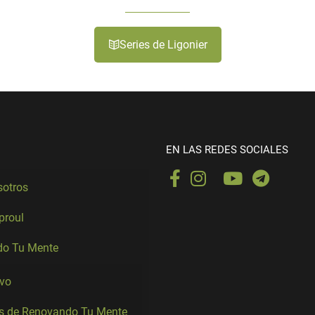
Series de Ligonier
EN LAS REDES SOCIALES
sotros
Sproul
o Tu Mente
ivo
es de Renovando Tu Mente