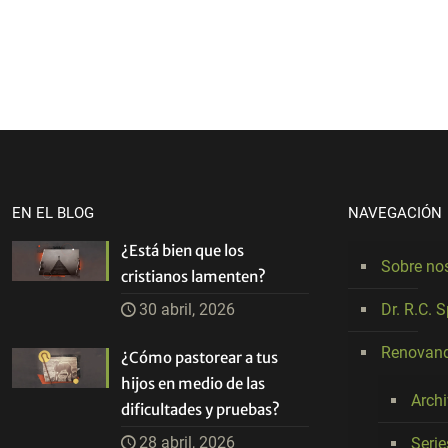
EN EL BLOG
NAVEGACIÓN
¿Está bien que los
Sobre no
cristianos lamenten?
30 abril, 2026
Dr. R.C. 
Renovand
¿Cómo pastorear a tus
hijos en medio de las
Arch
dificultades y pruebas?
28 abril, 2026
Seri