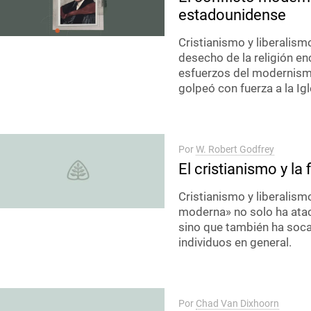
estadounidense
Cristianismo y liberalism
desecho de la religión enc
esfuerzos del modernism
golpeó con fuerza a la Ig
Por
W. Robert Godfrey
El cristianismo y la
Cristianismo y liberalism
moderna» no solo ha ataca
sino que también ha soca
individuos en general.
Por
Chad Van Dixhoorn