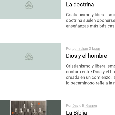
La doctrina
Cristianismo y liberalism
doctrina suelen oponerse 
enseñanzas más básicas
Por
Jonathan Gibson
Dios y el hombre
Cristianismo y liberalismo
criatura entre Dios y el h
creada en un comienzo, la
lo pecaminoso refleja la r
Por
David B. Garner
La Biblia