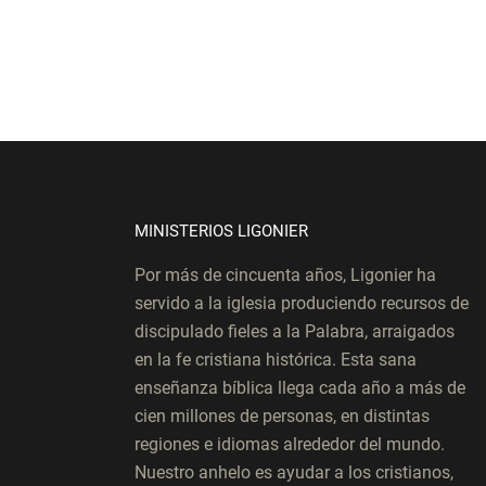
MINISTERIOS LIGONIER
Por más de cincuenta años, Ligonier ha
servido a la iglesia produciendo recursos de
discipulado fieles a la Palabra, arraigados
en la fe cristiana histórica. Esta sana
enseñanza bíblica llega cada año a más de
cien millones de personas, en distintas
regiones e idiomas alrededor del mundo.
Nuestro anhelo es ayudar a los cristianos,