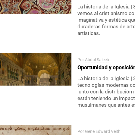
La historia de la Iglesia | 
vemos al cristianismo c
imaginativa y estética qu
duraderas formas de arte,
artísticas.
Por
Abdul Saleeb
Oportunidad y oposició
La historia de la Iglesia |
tecnologías modernas com
junto con la distribución
están teniendo un impacto
musulmanes que antes es
Por
Gene Edward Veith