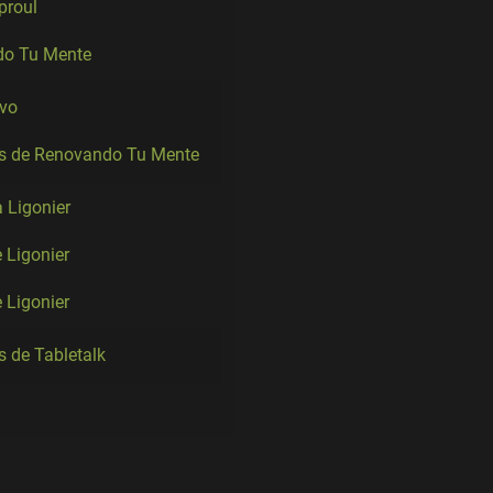
Sproul
o Tu Mente
ivo
es de Renovando Tu Mente
a Ligonier
 Ligonier
e Ligonier
s de Tabletalk