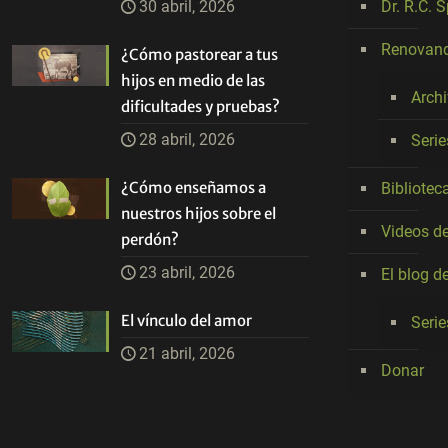
30 abril, 2026
Dr. R.C. 
Renovand
¿Cómo pastorear a tus
hijos en medio de las
Arch
dificultades y pruebas?
28 abril, 2026
Seri
¿Cómo enseñamos a
Bibliotec
nuestros hijos sobre el
Videos de
perdón?
23 abril, 2026
El blog d
El vínculo del amor
Serie
21 abril, 2026
Donar