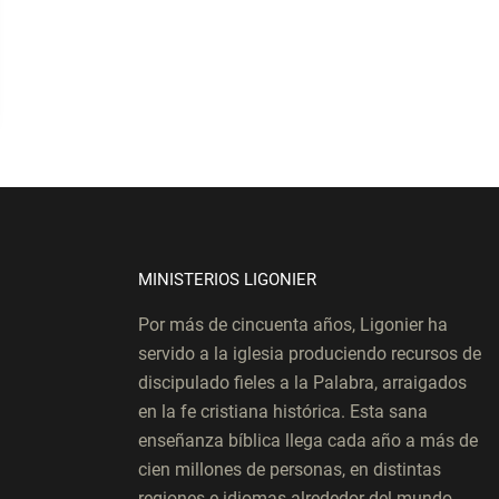
MINISTERIOS LIGONIER
Por más de cincuenta años, Ligonier ha
servido a la iglesia produciendo recursos de
discipulado fieles a la Palabra, arraigados
en la fe cristiana histórica. Esta sana
enseñanza bíblica llega cada año a más de
cien millones de personas, en distintas
regiones e idiomas alrededor del mundo.