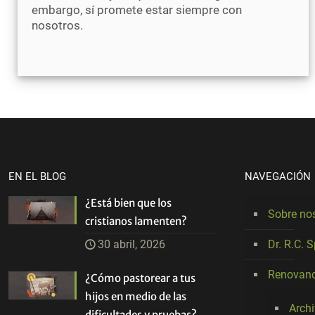
embargo, sí promete estar siempre con
nosotros.
EN EL BLOG
NAVEGACIÓN
¿Está bien que los
Sobre no
cristianos lamenten?
30 abril, 2026
Dr. R.C. 
Renovand
¿Cómo pastorear a tus
hijos en medio de las
Arch
dificultades y pruebas?