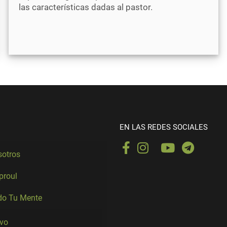
las características dadas al pastor.
EN LAS REDES SOCIALES
sotros
Sproul
o Tu Mente
ivo